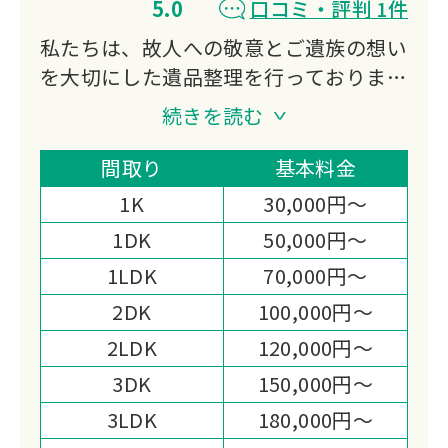
5.0
口コミ・評判 1件
私たちは、故人への敬意とご遺族の想い
を大切にした遺品整理を行っておりま
す。
続きを読む
不用品買取にも対応し、処分費の軽減や
想い出の品の活用もご提案。
間取り
基本料金
迅速かつ丁寧なお見積りと作業まごころ
1K
30,000円～
を込めた対応で、高い満足度をいただい
1DK
50,000円～
ております。
1LDK
70,000円～
心の負担を少しでも軽くできるよう尽力
いたします。
2DK
100,000円～
2LDK
120,000円～
3DK
150,000円～
3LDK
180,000円～