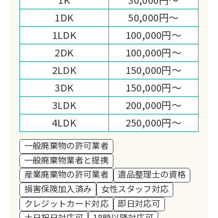
て、地域社会福祉へも目を向け、生活困
1DK
50,000円～
窮者の方をはじめとし、各団体様への寄
1LDK
100,000円～
付活動をすることにより、より一層、お
客様へのサービス向上に取り組む姿勢で
2DK
100,000円～
務めております。
2LDK
150,000円～
3DK
150,000円～
3LDK
200,000円～
4LDK
250,000円～
一般廃棄物の許可業者
一般廃棄物業者と提携
産業廃棄物の許可業者
遺品整理士の資格
損害保険加入済み
女性スタッフ対応
クレジットカード対応
即日対応可
土日祝日対応可
18時以降対応可