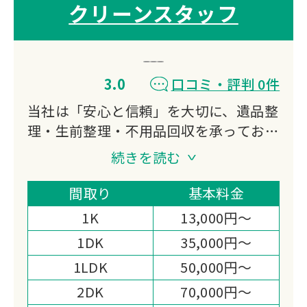
クリーンスタッフ
3.0
口コミ・評判 0件
当社は「安心と信頼」を大切に、遺品整
理・生前整理・不用品回収を承っており
ます。
続きを読む
故人の思い出を尊重し、ご家族のお気持
ちに寄り添いながら、丁寧で誠実な対応
間取り
基本料金
を心がけています。
1K
13,000円～
確かな経験と実績を活かし、安心して任
1DK
35,000円～
せられるサービスを提供いたします。
1LDK
50,000円～
2DK
70,000円～