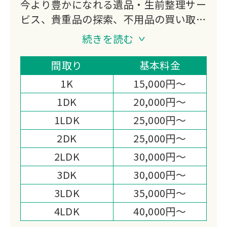
今より豊かになれる遺品・生前整理サー
ビス、貴重品の探索、不用品の買い取
り、特殊清掃、ゴミ屋敷対応などをご提
続きを読む
供する会社になります。
私たち片付けガリバーは「日本一真面目
間取り
基本料金
な遺品整理業者｣である事を宣言しま
1K
15,000円～
す。
1DK
20,000円～
1LDK
25,000円～
2DK
25,000円～
2LDK
30,000円～
3DK
30,000円～
3LDK
35,000円～
4LDK
40,000円～