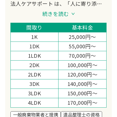
法人ケアサポート は、「人に寄り添
い、暮らしに寄り添う存在でありたい」
続きを読む
という想いを胸に、地域に根差したサー
ビスを大切に育んでまいりました。
間取り
基本料金
終活相談や遺品整理、特殊清掃、リフォ
1K
25,000円～
ーム、日々の暮らしのサポートまで──
1DK
55,000円～
ご依頼のひとつひとつには、その方の人
1LDK
70,000円～
生やご家族の想いが込められています。
だからこそ、私たちは作業を“業務”とし
2DK
100,000円～
てではなく、「大切な思い出を守り、未
2LDK
120,000円～
来へとつなぐお手伝い」として心を込め
3DK
140,000円～
て取り組んでいます。
3LDK
150,000円～
また、貴金属や骨董品の買取・回収で
は、お預かりしたお品を次の価値へと生
4LDK
170,000円～
かすとともに、その一部を ユニセフ募
一般廃棄物業者と提携
遺品整理士の資格