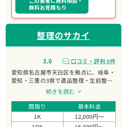
この業者に無料相談・
無料お見積もり
整理のサカイ
3.0
口コミ・評判 0件
愛知県名古屋市天白区を拠点に、岐阜・
愛知・三重の3県で遺品整理・生前整
理・特殊清掃に対応する「整理のサカ
続きを読む
イ」です。
遺品整理士の資格を持つスタッフが貴重
間取り
基本料金
品の捜索に責任を持ち、当日現金での高
1K
12,000円～
価買取まで対応する体制が選ばれる理由
1DK
16,000円～