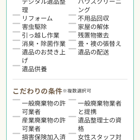
デジタル遺品整
ハウスクリーニ
理
ング
リフォーム
不用品回収
害虫駆除
家屋の解体
引っ越し作業
残置物撤去
消臭・除菌作業
畳・襖の張替え
遺品のお焚き上
遺品の配送
げ
遺品供養
こだわりの条件
※複数選択可
一般廃棄物の許
一般廃棄物業者
可業者
と提携
産業廃棄物の許
遺品整理士の資
可業者
格
損害保険加入済
女性スタッフ対