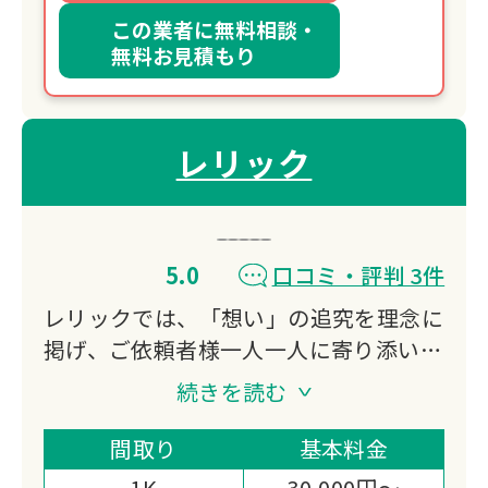
この業者に無料相談・
無料お見積もり
レリック
5.0
口コミ・評判 3件
レリックでは、「想い」の追究を理念に
掲げ、ご依頼者様一人一人に寄り添い、
最善のご提案と丁寧な家財整理をお約束
続きを読む
いたします。
家財整理（生前の想い出整理・空家整
間取り
基本料金
理・相続支援整理・遺品整理）を通し
1K
30,000円～