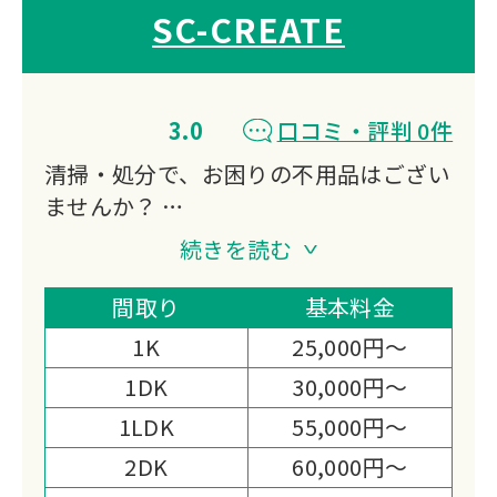
SC-CREATE
3.0
口コミ・評判 0件
清掃・処分で、お困りの不用品はござい
ませんか？
遺品整理の回収隊は、プロの遺品整理業
続きを読む
者としてどんな物でも格安で対応いたし
ます。
間取り
基本料金
行政では対応が難しい不用品、片付けら
1K
25,000円～
れない量のゴミや汚れなどの対応も安心
1DK
30,000円～
してお任せください！
1LDK
55,000円～
2DK
60,000円～