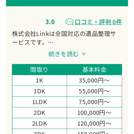
3.0
口コミ・評判 0件
株式会社Linkは全国対応の遺品整理サ
ービスです。
遺品整理・生前整理・特殊清掃・ゴミ屋
続きを読む
敷片付け・不用品回収など幅広く対応。
遺品整理士在籍で買取も同時に行い、業
間取り
基本料金
界最安値に挑戦中です。
1K
35,000円～
1DK
55,000円～
1LDK
75,000円～
2DK
100,000円～
2LDK
120,000円～
3DK
150,000円～