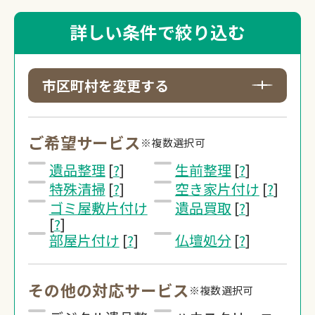
詳しい条件で絞り込む
市区町村を変更する
ご希望サービス
※複数選択可
遺品整理
[
?
]
生前整理
[
?
]
特殊清掃
[
?
]
空き家片付け
[
?
]
ゴミ屋敷片付け
遺品買取
[
?
]
[
?
]
部屋片付け
[
?
]
仏壇処分
[
?
]
その他の対応サービス
※複数選択可