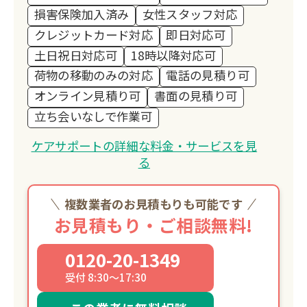
金 として寄付する活動を続けておりま
損害保険加入済み
女性スタッフ対応
す。
クレジットカード対応
即日対応可
お客様の想いが、やがて子どもたちの未
土日祝日対応可
18時以降対応可
来を支える力となる。
荷物の移動のみの対応
電話の見積り可
そんな「つながり」を生み出せること
オンライン見積り可
書面の見積り可
が、私たちの誇りです。
立ち会いなしで作業可
私たちが目指しているのは、「困ったと
きに一番に思い出していただける存
ケアサポートの詳細な料金・サービスを見
在」。
る
安心して頼っていただけるよう、誠実さ
と温かさを忘れず、これからも地域の皆
複数業者のお見積もりも可能です
さまと共に歩んでまいります。
お見積もり・ご相談無料!
0120-20-1349
受付 8:30～17:30