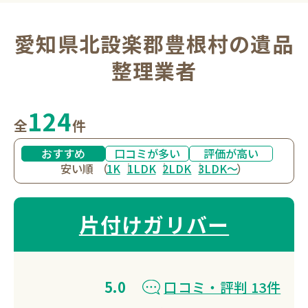
愛知県北設楽郡豊根村の遺品
整理業者
124
全
件
おすすめ
口コミが多い
評価が高い
安い順
（
1K
1LDK
2LDK
3LDK〜
）
片付けガリバー
5.0
口コミ・評判 13件