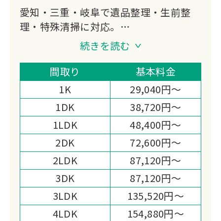
愛知・三重・岐阜で遺品整理・生前整
理・特殊清掃に対応。
廃棄物処理の資格を持つプロスタッフが
続きを読む
自社処理でスピーディーかつ低価格を実
現します。
間取り
基本料金
仏壇・位牌の魂抜き供養も可能です。
1K
29,040円～
1DK
38,720円～
1LDK
48,400円～
2DK
72,600円～
2LDK
87,120円～
3DK
87,120円～
3LDK
135,520円～
4LDK
154,880円～