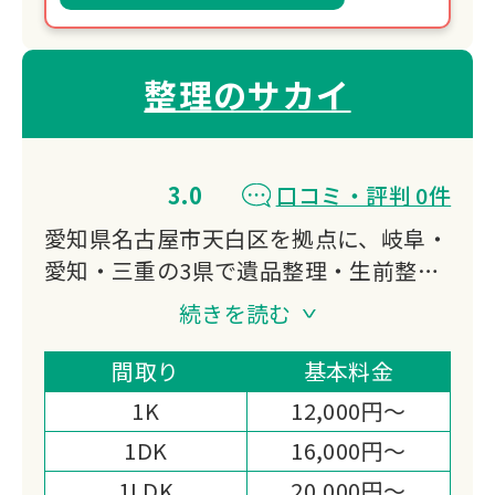
整理のサカイ
3.0
口コミ・評判 0件
愛知県名古屋市天白区を拠点に、岐阜・
愛知・三重の3県で遺品整理・生前整
理・特殊清掃に対応する「整理のサカ
続きを読む
イ」です。
遺品整理士の資格を持つスタッフが貴重
間取り
基本料金
品の捜索に責任を持ち、当日現金での高
1K
12,000円～
価買取まで対応する体制が選ばれる理由
1DK
16,000円～
です。
1LDK
20,000円～