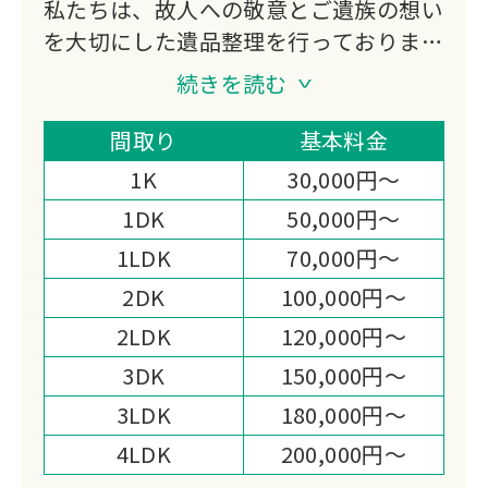
私たちは、故人への敬意とご遺族の想い
を大切にした遺品整理を行っておりま
す。
続きを読む
不用品買取にも対応し、処分費の軽減や
想い出の品の活用もご提案。
間取り
基本料金
迅速かつ丁寧なお見積りと作業まごころ
1K
30,000円～
を込めた対応で、高い満足度をいただい
1DK
50,000円～
ております。
1LDK
70,000円～
心の負担を少しでも軽くできるよう尽力
いたします。
2DK
100,000円～
2LDK
120,000円～
3DK
150,000円～
3LDK
180,000円～
4LDK
200,000円～