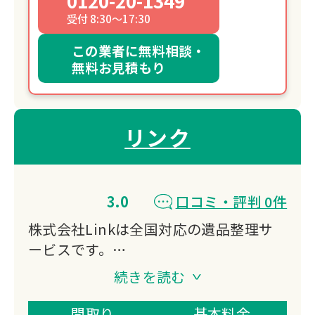
0120-20-1349
受付 8:30～17:30
この業者に無料相談・
無料お見積もり
リンク
3.0
口コミ・評判 0件
株式会社Linkは全国対応の遺品整理サ
ービスです。
遺品整理・生前整理・特殊清掃・ゴミ屋
続きを読む
敷片付け・不用品回収など幅広く対応。
遺品整理士在籍で買取も同時に行い、業
間取り
基本料金