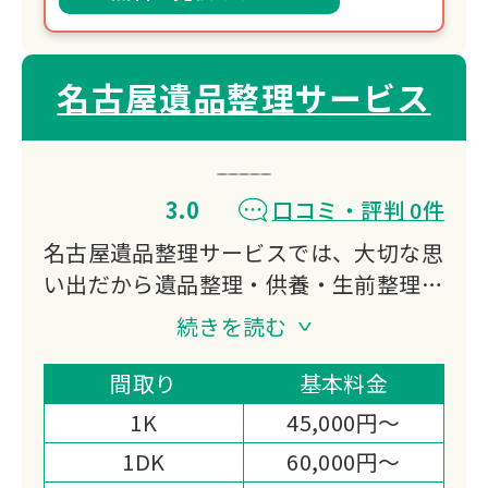
名古屋遺品整理サービス
3.0
口コミ・評判 0件
名古屋遺品整理サービスでは、大切な思
い出だから遺品整理・供養・生前整理・
家財整理まで誠実、親切、丁寧にお客様
続きを読む
の想いに寄り添いお手伝いさせていただ
きます。
間取り
基本料金
ご依頼者様と弊社との信頼関係が一番だ
1K
45,000円～
と考えておりますので、明朗会計を徹底
1DK
60,000円～
しております。