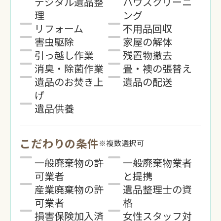
デジタル遺品整
ハウスクリーニ
理
ング
リフォーム
不用品回収
害虫駆除
家屋の解体
引っ越し作業
残置物撤去
消臭・除菌作業
畳・襖の張替え
遺品のお焚き上
遺品の配送
げ
遺品供養
こだわりの条件
※複数選択可
一般廃棄物の許
一般廃棄物業者
可業者
と提携
産業廃棄物の許
遺品整理士の資
可業者
格
損害保険加入済
女性スタッフ対