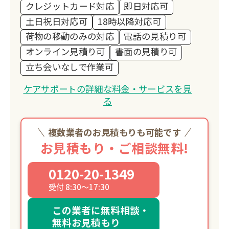
クレジットカード対応
即日対応可
お客様の想いが、やがて子どもたちの未
土日祝日対応可
18時以降対応可
来を支える力となる。
荷物の移動のみの対応
電話の見積り可
そんな「つながり」を生み出せること
オンライン見積り可
書面の見積り可
が、私たちの誇りです。
立ち会いなしで作業可
私たちが目指しているのは、「困ったと
きに一番に思い出していただける存
ケアサポートの詳細な料金・サービスを見
在」。
る
安心して頼っていただけるよう、誠実さ
と温かさを忘れず、これからも地域の皆
複数業者のお見積もりも可能です
さまと共に歩んでまいります。
お見積もり・ご相談無料!
0120-20-1349
受付 8:30～17:30
この業者に無料相談・
無料お見積もり