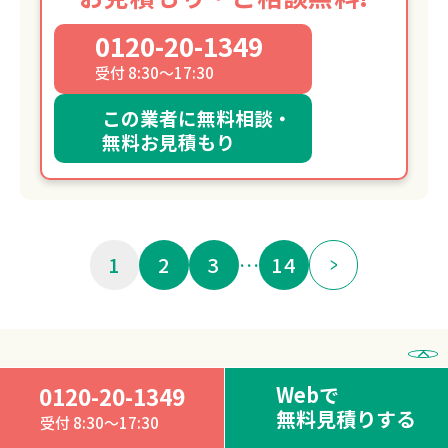
0120-20-1349
受付 8:30～17:30
この業者に無料相談・
無料お見積もり
1
2
3
…
14
愛知県知多市の遺品整理
Webで
0120-20-1349
無料見積りする
業者の
おすすめランキング
受付 8:30～17:30