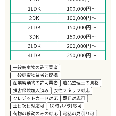
窮者の方をはじめとし、各団体様への寄
1LDK
100,000円～
付活動をすることにより、より一層、お
客様へのサービス向上に取り組む姿勢で
2DK
100,000円～
務めております。
2LDK
150,000円～
3DK
150,000円～
3LDK
200,000円～
4LDK
250,000円～
一般廃棄物の許可業者
一般廃棄物業者と提携
産業廃棄物の許可業者
遺品整理士の資格
損害保険加入済み
女性スタッフ対応
クレジットカード対応
即日対応可
土日祝日対応可
18時以降対応可
荷物の移動のみの対応
電話の見積り可