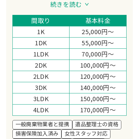
い、暮らしに寄り添う存在でありたい」
続きを読む
という想いを胸に、地域に根差したサー
ビスを大切に育んでまいりました。
間取り
基本料金
終活相談や遺品整理、特殊清掃、リフォ
1K
25,000円～
ーム、日々の暮らしのサポートまで──
1DK
55,000円～
ご依頼のひとつひとつには、その方の人
1LDK
70,000円～
生やご家族の想いが込められています。
だからこそ、私たちは作業を“業務”とし
2DK
100,000円～
てではなく、「大切な思い出を守り、未
2LDK
120,000円～
来へとつなぐお手伝い」として心を込め
3DK
140,000円～
て取り組んでいます。
3LDK
150,000円～
また、貴金属や骨董品の買取・回収で
は、お預かりしたお品を次の価値へと生
4LDK
170,000円～
かすとともに、その一部を ユニセフ募
一般廃棄物業者と提携
遺品整理士の資格
金 として寄付する活動を続けておりま
損害保険加入済み
女性スタッフ対応
す。