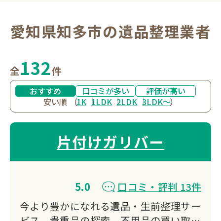
愛知県知多市の遺品整理業者
132
全
件
おすすめ
口コミが多い
評価が高い
安い順
（
1K
1LDK
2LDK
3LDK〜
）
片付けガリバー
5.0
口コミ・評判 13件
今より豊かになれる遺品・生前整理サー
ビス、貴重品の探索、不用品の買い取