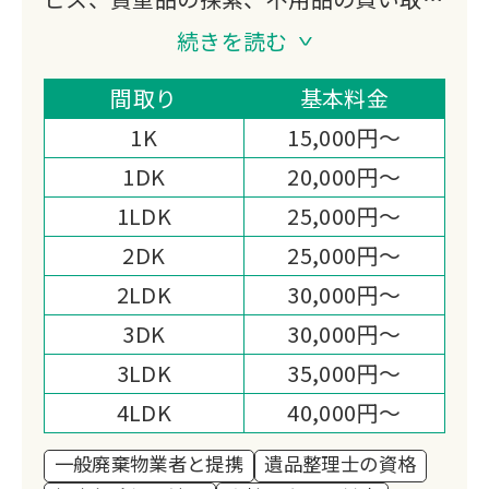
り、特殊清掃、ゴミ屋敷対応などをご提
続きを読む
供する会社になります。
私たち片付けガリバーは「日本一真面目
間取り
基本料金
な遺品整理業者｣である事を宣言しま
1K
15,000円～
す。
1DK
20,000円～
1LDK
25,000円～
2DK
25,000円～
2LDK
30,000円～
3DK
30,000円～
3LDK
35,000円～
4LDK
40,000円～
一般廃棄物業者と提携
遺品整理士の資格