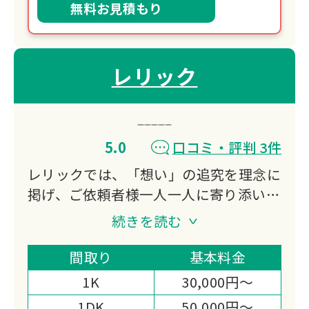
無料お見積もり
レリック
5.0
口コミ・評判 3件
レリックでは、「想い」の追究を理念に
掲げ、ご依頼者様一人一人に寄り添い、
最善のご提案と丁寧な家財整理をお約束
続きを読む
いたします。
家財整理（生前の想い出整理・空家整
間取り
基本料金
理・相続支援整理・遺品整理）を通し
1K
30,000円～
て、地域社会福祉へも目を向け、生活困
1DK
50,000円～