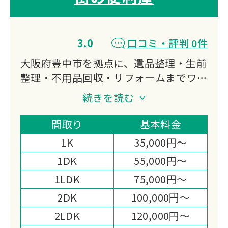
3.0
口コミ・評判 0件
大阪府豊中市を拠点に、遺品整理・生前
整理・不用品回収・リフォームまでワン
ストップで対応。
続きを読む
軽トラから2tトラックまで選べる積み放
題パックで追加料金の心配がありませ
間取り
基本料金
ん。
1K
35,000円～
買取対応や女性スタッフの配置など、柔
1DK
55,000円～
軟な対応が強みです。
1LDK
75,000円～
2DK
100,000円～
2LDK
120,000円～