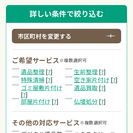
詳しい条件で絞り込む
市区町村を変更する
ご希望サービス
※複数選択可
遺品整理
[
?
]
生前整理
[
?
]
特殊清掃
[
?
]
空き家片付け
[
?
]
ゴミ屋敷片付け
遺品買取
[
?
]
[
?
]
部屋片付け
[
?
]
仏壇処分
[
?
]
その他の対応サービス
※複数選択可