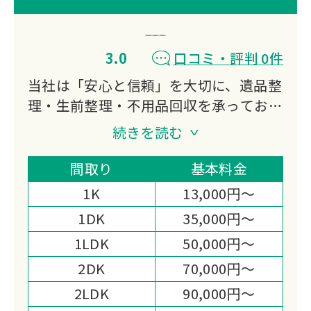
3.0
口コミ・評判 0件
当社は「安心と信頼」を大切に、遺品整
理・生前整理・不用品回収を承っており
ます。
続きを読む
故人の思い出を尊重し、ご家族のお気持
ちに寄り添いながら、丁寧で誠実な対応
間取り
基本料金
を心がけています。
1K
13,000円～
確かな経験と実績を活かし、安心して任
1DK
35,000円～
せられるサービスを提供いたします。
1LDK
50,000円～
2DK
70,000円～
2LDK
90,000円～